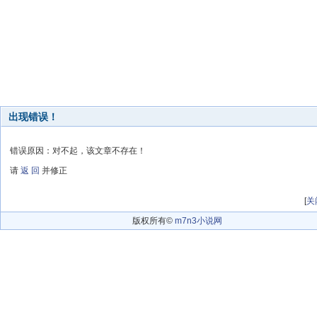
出现错误！
错误原因：对不起，该文章不存在！
请
返 回
并修正
[
关
版权所有©
m7n3小说网