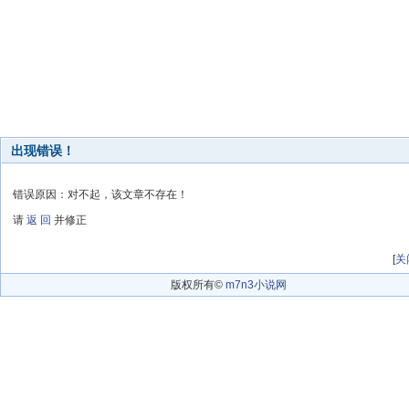
出现错误！
错误原因：对不起，该文章不存在！
请
返 回
并修正
[
关
版权所有©
m7n3小说网