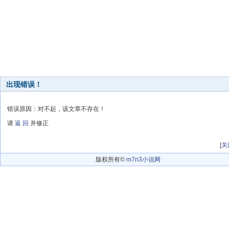
出现错误！
错误原因：对不起，该文章不存在！
请
返 回
并修正
[
关
版权所有©
m7n3小说网