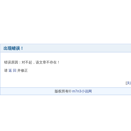
出现错误！
错误原因：对不起，该文章不存在！
请
返 回
并修正
[
关
版权所有©
m7n3小说网