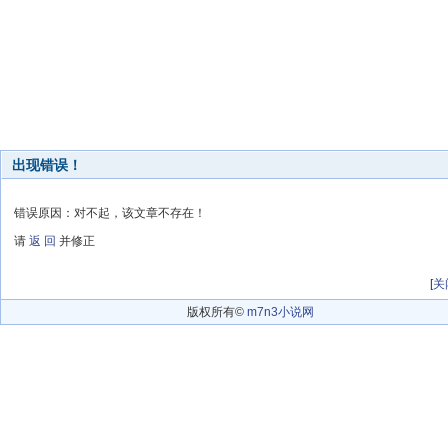
出现错误！
错误原因：对不起，该文章不存在！
请
返 回
并修正
[
关
版权所有©
m7n3小说网