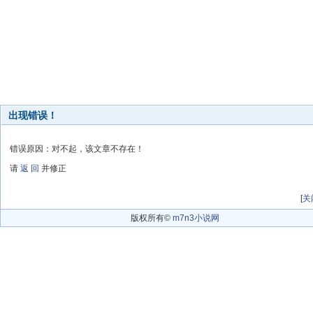
出现错误！
错误原因：对不起，该文章不存在！
请
返 回
并修正
[
关
版权所有©
m7n3小说网